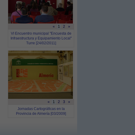
«
1
2
»
VI Encuentro municipal "Encuesta de
Infraestructura y Equipamiento Local"
Turre [24/02/2011]
«
1
2
3
»
Jornadas Cartográficas en la
Provincia de Almería [03/2009]