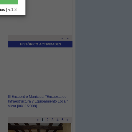
es | v.1.3
«
»
HISTÓRICO ACTIVIDADES
III Encuentro Municipal "Encuesta de
Infraestructura y Equipamiento Local"
Vícar [06/11/2008]
«
1
2
3
4
5
»