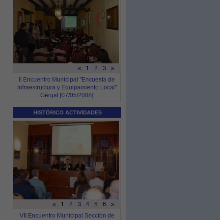
«
1
2
3
»
II Encuentro Municipal "Encuesta de
Infraestructura y Equipamiento Local"
Gérgal [07/05/2008]
HISTÓRICO ACTIVIDADES
«
1
2
3
4
5
6
»
VII Encuentro Municipal Sección de