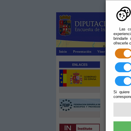
Las co
experienc
brindarle
ofrecerle 
Inicio
Presentación
Visor Dipalsit
Ex
ENLACES
Si quiere
correspond