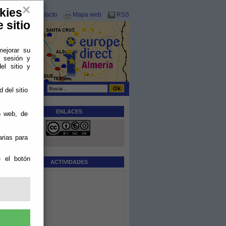
×
kies
Contacto
Mapa web
RSS
 sitio
mejorar su
e sesión y
el sitio y
 del sitio
ENLACES
o web, de
arias para
e el botón
ACTIVIDADES