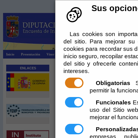
Sus opcione
Las cookies son importa
del sitio. Para mejorar s
cookies para recordar sus da
Inicio
Presentación
Visor Dipalsit
Explotación EIEL
Información
inicio seguro, recopilar esta
del sitio y ofrecerle cont
ENLACES
Actualidad
intereses.
25/11/2014
Obligatorias
Se
VII Encuentro Municipal - EIEL en Cuevas de 
permitir la funciona
[ + más ]
Funcionales
Es
01/06/2016
uso del Sitio w
VIII Encuentro Municipal en Sorbas
mejorar el funcio
[ + más ]
Personalizada
empresas publi