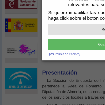
relevantes para su
Si quiere inhabilitar las c
haga click sobre el botón c
Re
Guar
[Ver Política de Cookies]
Presentación
La Sección de Encuesta de Infr
pertenece al Área de Fomento, 
Diputación de Almería, es la encarg
de los servicios locales a través de