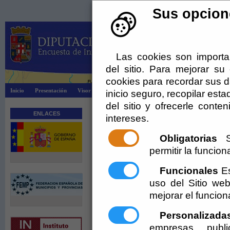
Sus opcione
Las cookies son importa
del sitio. Para mejorar s
cookies para recordar sus da
Inicio
Presentación
Visor Dipalsit
Explotación EIEL
Información
inicio seguro, recopilar esta
del sitio y ofrecerle cont
ENLACES
intereses.
Obligatorias
Se
permitir la funciona
Funcionales
Es
uso del Sitio w
mejorar el funcio
Personalizada
empresas publi