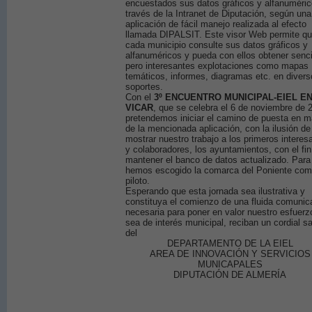
encuestados sus datos gráficos y alfanuméric
través de la Intranet de Diputación, según una
aplicación de fácil manejo realizada al efecto
llamada DIPALSIT. Este visor Web permite q
cada municipio consulte sus datos gráficos y
alfanuméricos y pueda con ellos obtener senci
pero interesantes explotaciones como mapas
temáticos, informes, diagramas etc. en diver
soportes.
Con el
3º ENCUENTRO MUNICIPAL-EIEL E
VICAR
, que se celebra el 6 de noviembre de 
pretendemos iniciar el camino de puesta en 
de la mencionada aplicación, con la ilusión de
mostrar nuestro trabajo a los primeros interes
y colaboradores, los ayuntamientos, con el fin
mantener el banco de datos actualizado. Para 
hemos escogido la comarca del Poniente co
piloto.
Esperando que esta jornada sea ilustrativa y
constituya el comienzo de una fluida comunic
necesaria para poner en valor nuestro esfuerz
sea de interés municipal, reciban un cordial s
del
DEPARTAMENTO DE LA EIEL
AREA DE INNOVACIÓN Y SERVICIOS
MUNICAPALES
DIPUTACIÓN DE ALMERÍA