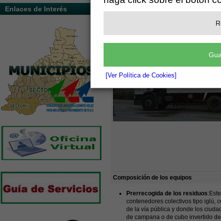
Enlaces de Interés
R
Gua
[Ver Política de Cookies]
Composición de los equipos
Prerrecogida de los residuos
:Est
contenedores colectivos tipo iglú,
de la vía pública y donde los ciud
de campana o de cubo invertido de 