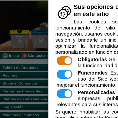
Sus opciones e
en este sitio
Las cookies so
funcionamiento del siti
navegación, usamos cookies
sesión y brindarle un inic
optimizar la funcionalid
personalizado en función de
Inicio
Contacto
Localización
Quién Somos
Obligatorias
Se r
la funcionalidad de
Usted se encuentra aquí:
Inicio
/
/
Recogid
Tablón de Anuncios
Funcionales
Esta
Recibos
Escuchar
uso del Sitio w
Sobre el Consorcio
mejorar el funcionamiento.
Descripción del Servicio.
Preguntas Frecuentes
Personalizadas
E
empresas publi
Plantas de Transferencia
relevantes para sus intere
Legislación
Si quiere inhabilitar las c
Modelos e Impresos
haga click sobre el botón c