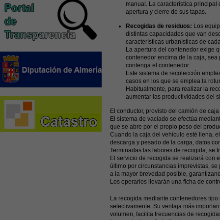
manual. La característica principa
apertura y cierre de sus tapas.
Recogidas de residuos:
Los equip
distintas capacidades que van desd
características urbanísticas de cad
La apertura del contenedor exige q
contenedor encima de la caja, sea p
contenga el contenedor.
Este sistema de recolección emplea
casos en los que se emplea la rotura
Habitualmente, para realizar la re
aumentar las productividades del s
El conductor, provisto del camión de caja
El sistema de vaciado se efectúa mediante
que se abre por el propio peso del produ
Cuando la caja del vehículo esté llena, e
descarga y pesado de la carga, datos con 
Terminadas las labores de recogida, se tr
El servicio de recogida se realizará con
último por circunstancias imprevistas, s
a la mayor brevedad posible, garantizand
Los operarios llevarán una ficha de contro
La recogida mediante contenedores tipo i
selectivamente. Su ventaja más important
volumen, facilita frecuencias de recogi