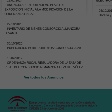
19/01/2024
ELECTRÓN
ANUNCIO APERTURA NUEVO PLAZO DE
EXPOSICION INICIAL A LA MODIFICACION DE LA
05/10/20
ORDENANZA FISCAL
Horario y
27/10/2023
INVENTARIO DE BIENES CONSORCIO ALMANZORA
LEVANTE
30/10/2020
PUBLICACION BOJA ESTATUTOS CONSORCIO 2020
10/04/2019
ORDENANZA FISCAL REGULADORA DE LA TASA DE
R.S.U. DEL CONSORCIO ALMANZORA LEVANTE VÉLEZ
Ver todos los Anuncios
Este proyecto ha sido incentivado por la Consejaría de
Innovación, Ciencia y Empresa de la Junta de Andalucía
ORDEN 23 de Junio de 2008