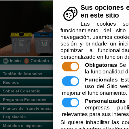
Sus opciones e
en este sitio
Las cookies so
funcionamiento del siti
navegación, usamos cookies
sesión y brindarle un inic
optimizar la funcionalid
personalizado en función de
Inicio
Contacto
Localización
Quién Somos
Obligatorias
Se r
la funcionalidad de
Tablón de Anuncios
Funcionales
Esta
Recibos
uso del Sitio w
Sobre el Consorcio
mejorar el funcionamiento.
Preguntas Frecuentes
Personalizadas
E
empresas publi
Plantas de Transferencia
relevantes para sus intere
Legislación
Si quiere inhabilitar las c
Modelos e Impresos
haga click sobre el botón c