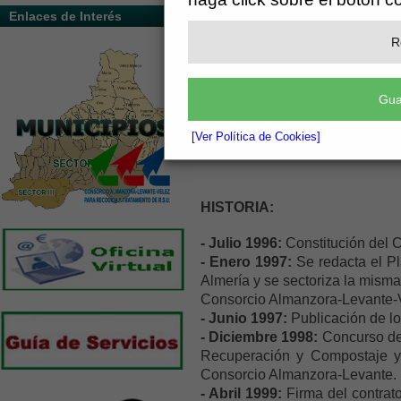
Enlaces de Interés
R
Gua
[Ver Política de Cookies]
HISTORIA:
- Julio 1996:
Constitución del 
- Enero 1997:
Se redacta el Pl
Almería y se sectoriza la misma 
Consorcio Almanzora-Levante-Vé
- Junio 1997:
Publicación de lo
- Diciembre 1998:
Concurso de 
Recuperación y Compostaje y
Consorcio Almanzora-Levante.
- Abril 1999:
Firma del contrat