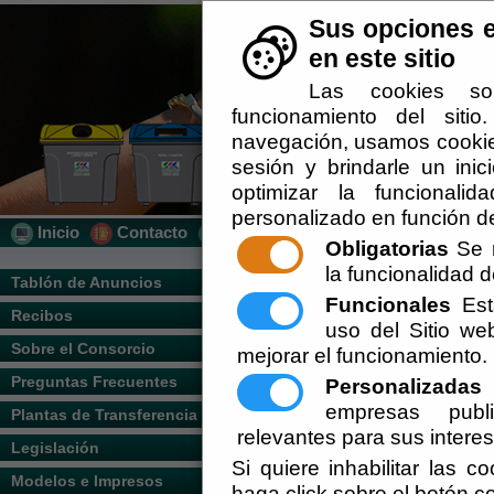
Sus opciones e
en este sitio
Las cookies so
funcionamiento del siti
navegación, usamos cookies
sesión y brindarle un inic
optimizar la funcionalid
personalizado en función de
Inicio
Contacto
Localización
Quién Somos
Obligatorias
Se r
la funcionalidad de
Usted se encuentra aquí:
Inicio
/
/
Quién 
Tablón de Anuncios
Funcionales
Esta
Recibos
Escuchar
uso del Sitio w
Sobre el Consorcio
mejorar el funcionamiento.
Preguntas Frecuentes
Personalizadas
E
empresas publi
Plantas de Transferencia
relevantes para sus intere
Legislación
Si quiere inhabilitar las c
Modelos e Impresos
haga click sobre el botón c