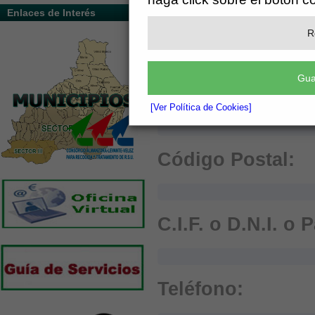
Enlaces de Interés
Población:
R
Gua
Provincia:
[Ver Política de Cookies]
Código Postal:
C.I.F. o D.N.I. o 
Teléfono: