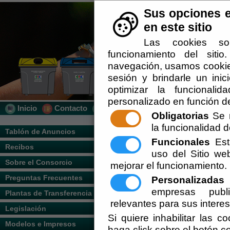
Sus opciones e
en este sitio
Las cookies so
funcionamiento del siti
navegación, usamos cookies
sesión y brindarle un inic
optimizar la funcionalid
personalizado en función de
Inicio
Contacto
Localización
Quién Somos
Obligatorias
Se r
la funcionalidad de
Usted se encuentra a
Tablón de Anuncios
Funcionales
Esta
Recibos
uso del Sitio w
Nombre y apellido
Sobre el Consorcio
mejorar el funcionamiento.
Preguntas Frecuentes
Personalizadas
E
empresas publi
Plantas de Transferencia
Dirección:
relevantes para sus intere
Legislación
Si quiere inhabilitar las c
Modelos e Impresos
haga click sobre el botón c