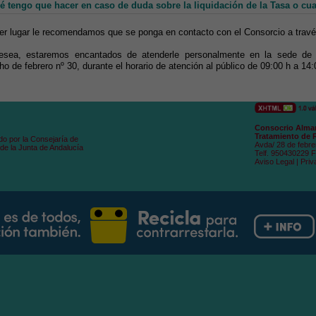
 tengo que hacer en caso de duda sobre la liquidación de la Tasa o cualq
er lugar le recomendamos que se ponga en contacto con el Consorcio a trav
esea, estaremos encantados de atenderle personalmente en la sede de n
ho de febrero nº 30, durante el horario de atención al público de 09:00 h a 14:
Consocrio Alman
Tratamiento de 
do por la Consejaría de
Avda/ 28 de febre
de la Junta de Andalucía
Telf. 950430229 
Aviso Legal
|
Priv