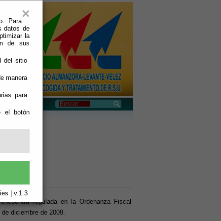
×
o. Para
s datos de
ptimizar la
ión de sus
 del sitio
 de manera
rias para
e el botón
es | v.1.3
 encuentra regulada en la Ordenanza Fiscal
8 de diciembre de 2009.