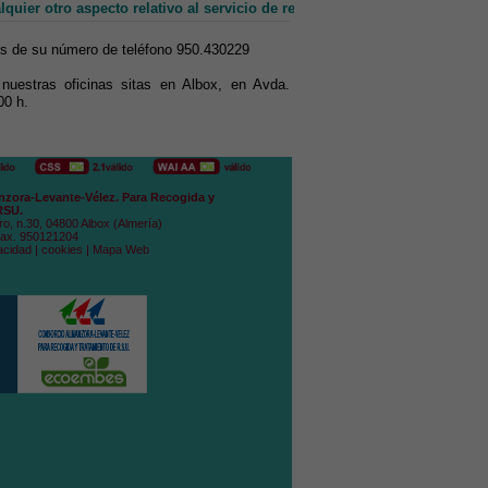
uier otro aspecto relativo al servicio de recogida, transporte y tratam
és de su número de teléfono 950.430229
uestras oficinas sitas en Albox, en Avda.
00 h.
zora-Levante-Vélez. Para Recogida y
RSU.
ro, n.30, 04800 Albox (Almería)
Fax. 950121204
acidad
|
cookies
|
Mapa Web