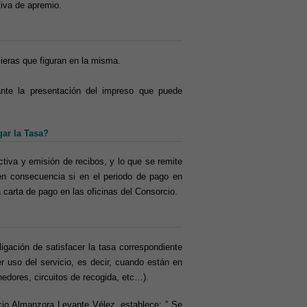
tiva de apremio.
ieras que figuran en la misma.
iante la presentación del impreso que puede
gar la Tasa?
ctiva y emisión de recibos, y lo que se remite
 en consecuencia si en el periodo de pago en
la carta de pago en las oficinas del Consorcio.
ligación de satisfacer la tasa correspondiente
 uso del servicio, es decir, cuando están en
edores, circuitos de recogida, etc…).
rcio Almanzora Levante Vélez, establece: ” Se