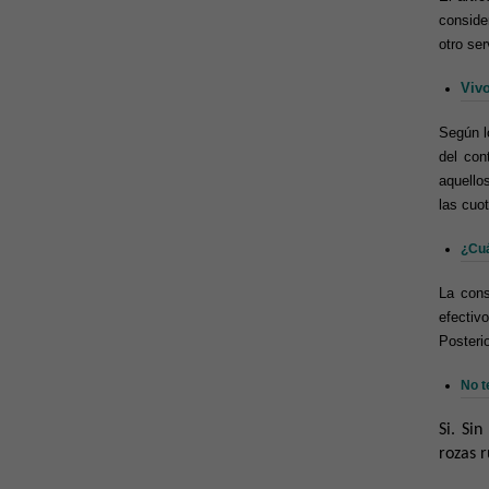
conside
otro se
Vivo
Según l
del con
aquellos
las cuot
¿Cuá
La cons
efectiv
Posteri
No t
Si. Si
rozas 