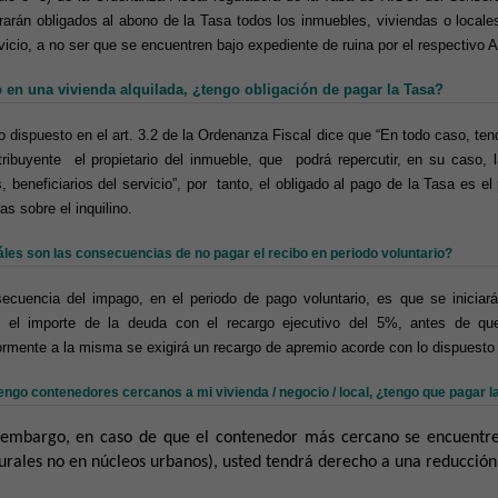
rarán obligados al abono de la Tasa todos los inmuebles, viviendas o local
rvicio, a no ser que se encuentren bajo expediente de ruina por el respectivo 
 en una vivienda alquilada, ¿tengo obligación de pagar la Tasa?
o dispuesto en el art. 3.2 de la Ordenanza Fiscal dice que
“En todo caso, tend
tribuyente el propietario del inmueble, que podrá repercutir, en su caso, 
, beneficiarios del servicio”, por
tanto, el obligado al pago de la Tasa es el 
as sobre el inquilino.
les son las consecuencias de no pagar el recibo en periodo voluntario?
ecuencia del impago, en el periodo de pago voluntario, es que se iniciar
o el importe de la deuda con el recargo ejecutivo del 5%, antes de que
ormente a la misma se exigirá un recargo de apremio acorde con lo dispuesto en
engo contenedores cercanos a mi vivienda / negocio / local, ¿tengo que pagar l
n embargo, en caso de que el contenedor más cercano se encuentre
rurales no en núcleos urbanos), usted tendrá derecho a una reducción