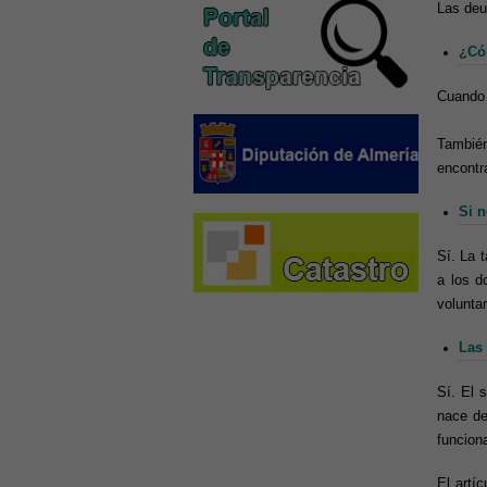
Las deu
¿Có
Cuando 
También
encontr
Si n
Sí. La 
a los d
voluntar
Las 
Sí. El 
nace de
funcion
El artí