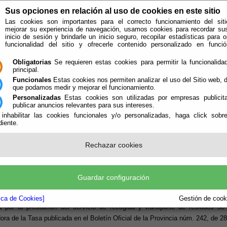
Sus opciones en relación al uso de cookies en este sitio
Las cookies son importantes para el correcto funcionamiento del siti
mejorar su experiencia de navegación, usamos cookies para recordar su
inicio de sesión y brindarle un inicio seguro, recopilar estadísticas para o
funcionalidad del sitio y ofrecerle contenido personalizado en func
Obligatorias
Se requieren estas cookies para permitir la funcionalidad
principal.
Funcionales
Estas cookies nos permiten analizar el uso del Sitio web,
que podamos medir y mejorar el funcionamiento.
Personalizadas
Estas cookies son utilizadas por empresas publicita
publicar anuncios relevantes para sus intereses.
ión
Quién Somos
 inhabilitar las cookies funcionales y/o personalizadas, haga click sobr
iente.
e encuentra aquí:
Inicio
/
/
Preguntas Frecuentes Padrón
Rechazar cookies
NTAS FRECUENTES PADRÓN
Guardar configuración
nde se encuentra regulada la Tasa?
tica de Cookies]
Gestión de cooki
 por la prestación del servicio de recogida y transporte de residuos se
ora de la Tasa publicada en el Boletín Oficial de la Provincia núm. 242, de 2