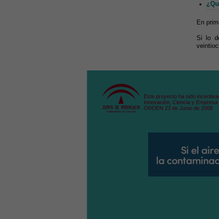
¿Qué
En prim
Si lo d
veintioc
Este proyecto ha sido incentiva
Innovación, Ciencia y Empresa 
ORDEN 23 de Junio de 2008