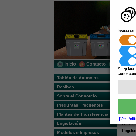
intereses.
Inicio
Contacto
Localizac
Si quiere
correspond
Usted s
Tablón de Anuncios
Recibos
Escuchar
PREGU
Sobre el Consorcio
Preguntas Frecuentes
¿Dó
Plantas de Transferencia
[Ver Polí
Legislación
La Tasa
Regulad
Modelos e Impresos