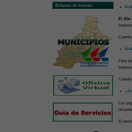
Enlaces de Interés
Aca
El Alta
impreso
Cuando 
Aca
Para da
impreso
Cuando 
¿Cu
Los pag
recauda
El perí