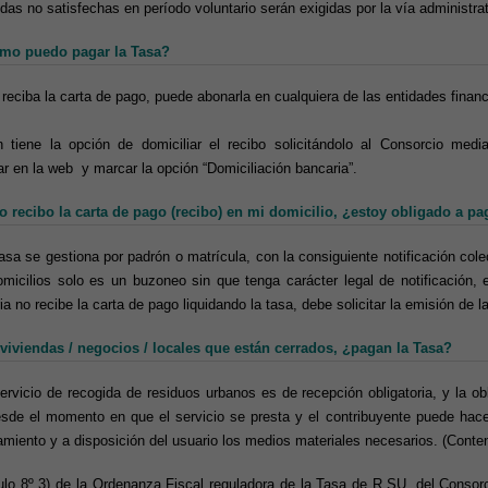
das no satisfechas en período voluntario serán exigidas por la vía administra
mo puedo pagar la Tasa?
reciba la carta de pago, puede abonarla en cualquiera de las entidades financ
 tiene la opción de domiciliar el recibo solicitándolo al Consorcio med
ar en la web y marcar la opción “Domiciliación bancaria”.
o recibo la carta de pago (recibo) en mi domicilio, ¿estoy obligado a pa
tasa se gestiona por padrón o matrícula, con la consiguiente notificación cole
omicilios solo es un buzoneo sin que tenga carácter legal de notificación,
ia no recibe la carta de pago liquidando la tasa, debe solicitar la emisión de 
viviendas / negocios / locales que están cerrados, ¿pagan la Tasa?
servicio de recogida de residuos urbanos es de recepción obligatoria, y la ob
sde el momento en que el servicio se presta y el contribuyente puede hacer
amiento y a disposición del usuario los medios materiales necesarios. (Conten
culo 8º 3) de la Ordenanza Fiscal reguladora de la Tasa de R.SU. del Conso