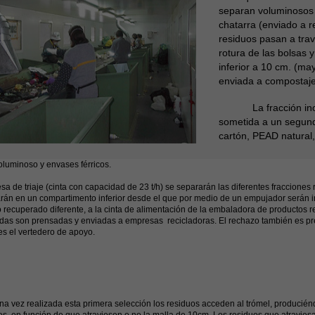
separan voluminosos y
chatarra (enviado a rec
residuos pasan a trav
rotura de las bolsas 
inferior a 10 cm. (ma
enviada a compostaje
La fracción inorg
sometida a un segund
cartón, PEAD natural,
luminoso y envases férricos.
sa de triaje (cinta con capacidad de 23 t/h) se separarán las diferentes fracciones 
rán en un compartimento inferior desde el que por medio de un empujador serán i
 recuperado diferente, a la cinta de alimentación de la embaladora de productos 
das son prensadas y enviadas a empresas recicladoras. El rechazo también es pr
es el vertedero de apoyo.
 realizada esta primera selección los residuos acceden al trómel, produciénd