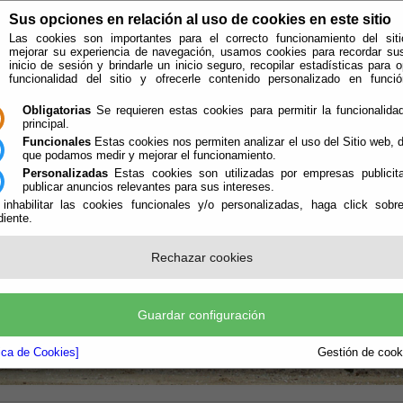
Sus opciones en relación al uso de cookies en este sitio
Las cookies son importantes para el correcto funcionamiento del siti
mejorar su experiencia de navegación, usamos cookies para recordar su
inicio de sesión y brindarle un inicio seguro, recopilar estadísticas para o
funcionalidad del sitio y ofrecerle contenido personalizado en func
Obligatorias
Se requieren estas cookies para permitir la funcionalidad
principal.
Funcionales
Estas cookies nos permiten analizar el uso del Sitio web,
que podamos medir y mejorar el funcionamiento.
Personalizadas
Estas cookies son utilizadas por empresas publicita
publicar anuncios relevantes para sus intereses.
ión
Quién Somos
 inhabilitar las cookies funcionales y/o personalizadas, haga click sobr
iente.
e encuentra aquí:
Inicio
/
/
Funcionamiento de la Planta de Recuperación y Compost
Rechazar cookies
Guardar configuración
tica de Cookies]
Gestión de cooki