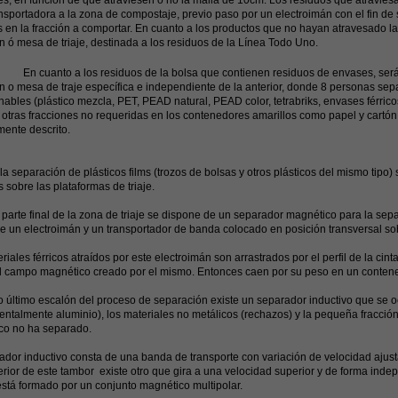
es, en función de que atraviesen o no la malla de 10cm. Los residuos que atravies
ansportadora a la zona de compostaje, previo paso por un electroimán con el fin de
s en la fracción a comportar. En cuanto a los productos que no hayan atravesado la
n ó mesa de triaje, destinada a los residuos de la Línea Todo Uno.
to a los residuos de la bolsa que contienen residuos de envases, serán t
n o mesa de traje específica e independiente de la anterior, donde 8 personas se
ables (plástico mezcla, PET, PEAD natural, PEAD color, tetrabriks, envases férricos
otras fracciones no requeridas en los contenedores amarillos como papel y cartón, 
mente descrito.
 la separación de plásticos films (trozos de bolsas y otros plásticos del mismo tipo
 sobre las plataformas de triaje.
a parte final de la zona de triaje se dispone de un separador magnético para la sep
e un electroimán y un transportador de banda colocado en posición transversal sobre 
riales férricos atraídos por este electroimán son arrastrados por el perfil de la ci
l campo magnético creado por el mismo. Entonces caen por su peso en un conten
 último escalón del proceso de separación existe un separador inductivo que se o
ntalmente aluminio), los materiales no metálicos (rechazos) y la pequeña fracción
co no ha separado.
ador inductivo consta de una banda de transporte con variación de velocidad ajust
terior de este tambor existe otro que gira a una velocidad superior y de forma inde
 está formado por un conjunto magnético multipolar.