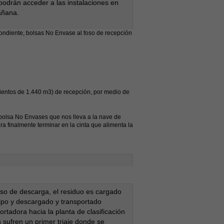
podrán acceder a las instalaciones en
añana.
ondiente, bolsas No Envase al foso de recepción
amientos de 1.440 m3) de recepción, por medio de
 bolsa No Envases que nos lleva a la nave de
a finalmente terminar en la cinta que alimenta la
oso de descarga, el residuo es cargado
lpo y descargado y transportado
ortadora hacia la planta de clasificación
s sufren un primer triaje donde se