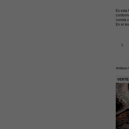
Es esta 
conforma
cuneta c
En el ár
Ambos re
VERTE