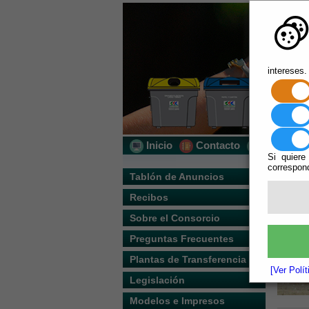
intereses.
Inicio
Contacto
Localizac
Si quiere
correspond
Usted s
Tablón de Anuncios
Recibos
Escuchar
Sobre el Consorcio
Preguntas Frecuentes
Plantas de Transferencia
[Ver Polí
Legislación
Modelos e Impresos