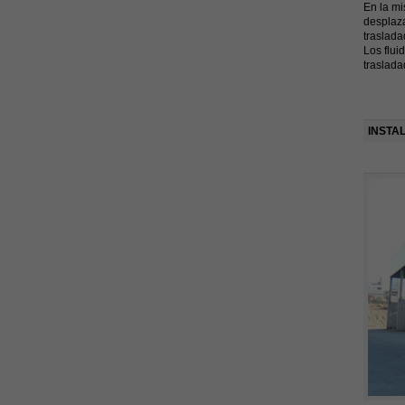
En la mi
desplaza
traslada
Los flui
traslada
INSTA