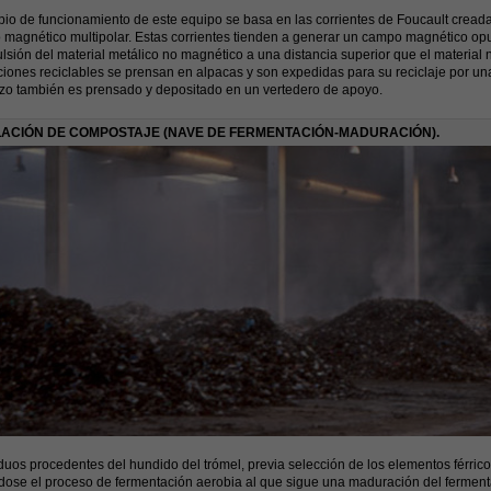
ipio de funcionamiento de este equipo se basa en las corrientes de Foucault creada
 magnético multipolar. Estas corrientes tienden a generar un campo magnético opu
lsión del material metálico no magnético a una distancia superior que el material 
ciones reciclables se prensan en alpacas y son expedidas para su reciclaje por
zo también es prensado y depositado en un vertedero de apoyo.
LACIÓN DE COMPOSTAJE (NAVE DE FERMENTACIÓN-MADURACIÓN).
duos procedentes del hundido del trómel, previa selección de los elementos férric
dose el proceso de fermentación aerobia al que sigue una maduración del fermen