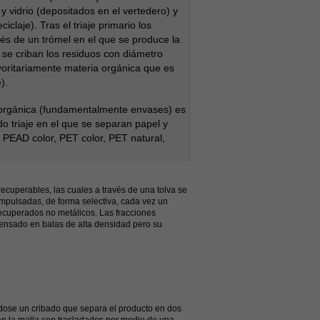
 vidrio (depositados en el vertedero) y
iclaje). Tras el triaje primario los
és de un trómel en el que se produce la
y se criban los residuos con diámetro
yoritariamente materia orgánica que es
).
ánica (fundamentalmente envases) es
o triaje en el que se separan papel y
 PEAD color, PET color, PET natural,
recuperables, las cuales a través de una tolva se
mpulsadas, de forma selectiva, cada vez un
recuperados no metálicos. Las fracciones
ensado en balas de alta densidad pero su
ose un cribado que separa el producto en dos