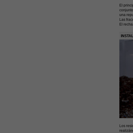
El princ
conjunto
una repu
Las frac
El recha
INSTA
Los resi
realizán