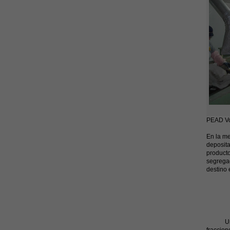
PEAD Vo
En la me
deposita
producto
segrega
destino 
Una vez