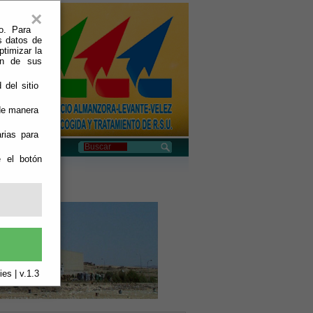
×
o. Para
s datos de
ptimizar la
ión de sus
 del sitio
 de manera
rias para
e el botón
aje de Albox
es | v.1.3