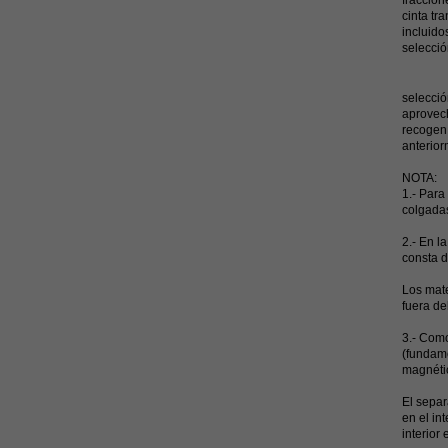
fraccion
cinta tr
incluido
selecció
En cuan
selecció
aprovech
recogen 
anterior
NOTA:
1.- Para
colgadas
2.- En l
consta d
Los mate
fuera de
3.- Como
(fundame
magnéti
El separ
en el in
interior