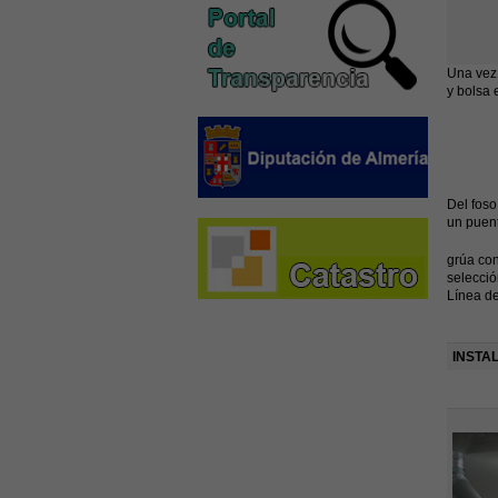
Una vez 
y bolsa 
Del foso
un puen
grúa con
selecció
Línea de
INSTA