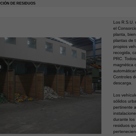
CIÓN DE RESIDUOS
Los R.S.U. 
el Consorci
planta, bie
plantas de 
propios vehí
recogida, c
PRC. Todos 
magnética q
automáticam
Controles d
descarga.
Los vehícul
sólidos urb
pertinente a
instalacion
durante los 
residuos qu
pertenecien