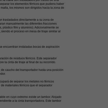
an la malla son trasladados por medio de una
 separar los elementos férricos que pudiera haber
 malla, los mismos son dirigidos hacia la zona de
rasladados directamente a su zona de
paran manualmente las diferentes fracciones
, plástico film y aluminio). Adicionalmente se
siendo el proceso en mesa de triaje similar al
) se encuentran instaladas bocas de aspiración
aración de residuos férricos. Este separador
la cinta de triaje al final de su recorrido.
nta de caucho del transportador hasta una posición
edor.
cupará de separar los metales no férricos
 de materiales férricos que el separador
able en cuyo extremo existe un tambor. Alojado
pendiente a la cinta transportadora. Este tambor