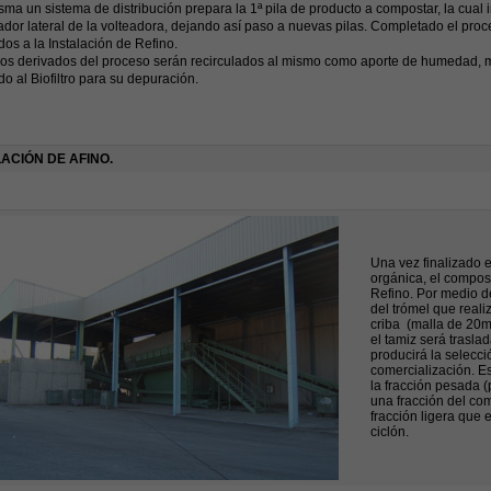
sma un sistema de distribución prepara la 1ª pila de producto a compostar, la cual 
dor lateral de la volteadora, dejando así paso a nuevas pilas. Completado el pro
dos a la Instalación de Refino.
dos derivados del proceso serán recirculados al mismo como aporte de humedad, m
do al Biofiltro para su depuración.
LACIÓN DE AFINO.
Una vez finalizado 
orgánica, el compost
Refino. Por medio de
del trómel que real
criba (malla de 20m
el tamiz será trasl
producirá la selecci
comercialización. E
la fracción pesada (p
una fracción del com
fracción ligera que 
ciclón.