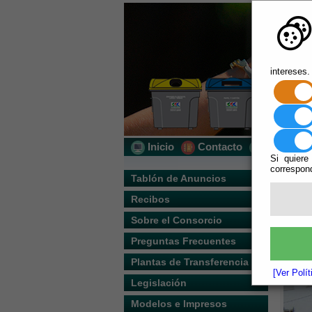
intereses.
Inicio
Contacto
Localizac
Si quiere
correspond
Usted s
Tablón de Anuncios
Recibos
Escuchar
Descrip
Sobre el Consorcio
Preguntas Frecuentes
Plantas de Transferencia
[Ver Polí
Legislación
Modelos e Impresos