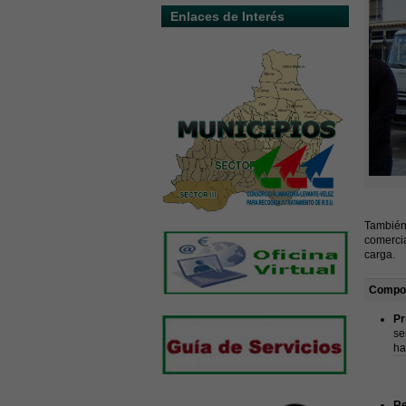
Enlaces de Interés
También 
comercia
carga.
Compos
Pr
se
ha
Re