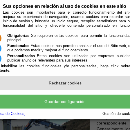
Sus opciones en relación al uso de cookies en este sitio
Las cookies son importantes para el correcto funcionamiento del siti
mejorar su experiencia de navegación, usamos cookies para recordar su
inicio de sesión y brindarle un inicio seguro, recopilar estadísticas para o
funcionalidad del sitio y ofrecerle contenido personalizado en func
Obligatorias
Se requieren estas cookies para permitir la funcionalidad
principal.
Funcionales
Estas cookies nos permiten analizar el uso del Sitio web,
que podamos medir y mejorar el funcionamiento.
Personalizadas
Estas cookies son utilizadas por empresas publicita
publicar anuncios relevantes para sus intereses.
ión
Quién Somos
 inhabilitar las cookies funcionales y/o personalizadas, haga click sobr
iente.
e encuentra aquí:
Inicio
/
/
Recogida mediante Vehículo de Caja Abierta con Pulpo
Rechazar cookies
ción del Servicio.
Guardar configuración
El servicio consis
mediante vehículo
tica de Cookies]
Gestión de cooki
transporte de los
correspondiente.
Generalmente, los