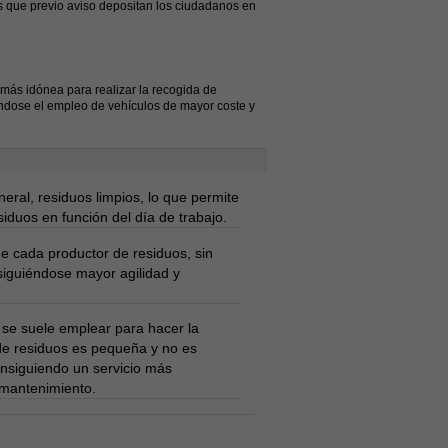
s que previo aviso depositan los ciudadanos en
más idónea para realizar la recogida de
ándose el empleo de vehículos de mayor coste y
eral, residuos limpios, lo que permite
siduos en función del día de trabajo.
e cada productor de residuos, sin
nsiguiéndose mayor agilidad y
 se suele emplear para hacer la
de residuos es pequeña y no es
onsiguiendo un servicio más
 mantenimiento.