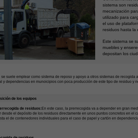
sistema son resid
mecanización para
utilizado para car
el uso de platafo
residuos hasta la 
Este sistema se s
muebles y enseres
depositan los ciu
se suele emplear como sistema de reposo y apoyo a otros sistemas de recogida as
l y dependencias en munoicipios con poca producción de este tipo de residuo y 
ición de los equipos
errecogida de residuos:
En este caso, la prerrecogida va a depender en gran medi
r desde el depósito de los residuos directamente en unos puntos concretos en el 
sta el de contenedores individuales para el caso de papel y cartón en dependenci
cogida de residuos