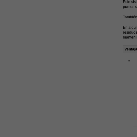
Este sis
puntos s
También 
En algun
residuos
manteni
Ventaj