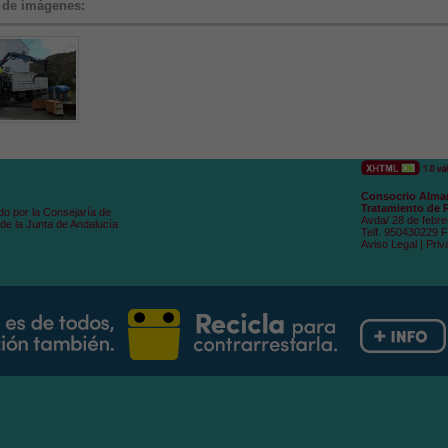
 de imágenes:
Consocrio Alman
Tratamiento de 
do por la Consejaría de
Avda/ 28 de febre
de la Junta de Andalucía
Telf. 950430229 
Aviso Legal
|
Priv