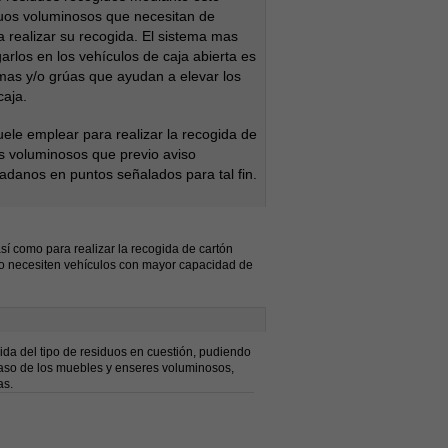
uos voluminosos que necesitan de
 realizar su recogida. El sistema mas
garlos en los vehículos de caja abierta es
rmas y/o grúas que ayudan a elevar los
caja.
uele emplear para realizar la recogida de
 voluminosos que previo aviso
dadanos en puntos señalados para tal fin.
í como para realizar la recogida de cartón
no necesiten vehículos con mayor capacidad de
da del tipo de residuos en cuestión, pudiendo
caso de los muebles y enseres voluminosos,
as.