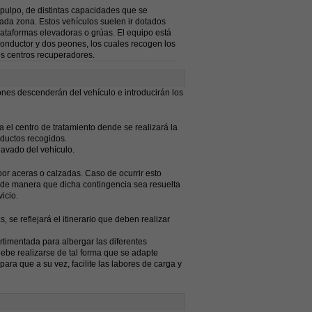
 pulpo, de distintas capacidades que se
cada zona. Estos vehículos suelen ir dotados
lataformas elevadoras o grúas. El equipo está
onductor y dos peones, los cuales recogen los
los centros recuperadores.
ones descenderán del vehículo e introducirán los
a el centro de tratamiento dende se realizará la
oductos recogidos.
lavado del vehículo.
por aceras o calzadas. Caso de ocurrir esto
, de manera que dicha contingencia sea resuelta
icio.
 se reflejará el itinerario que deben realizar
rtimentada para albergar las diferentes
be realizarse de tal forma que se adapte
para que a su vez, facilite las labores de carga y