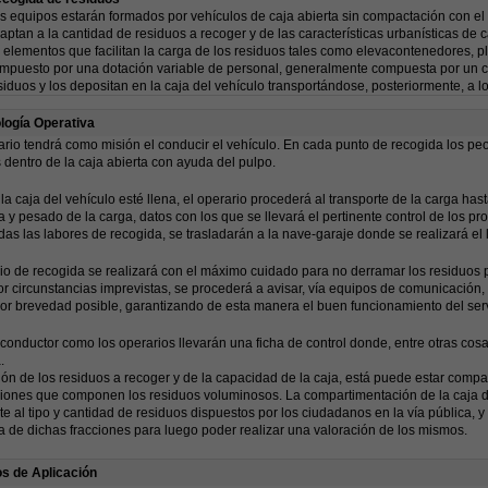
s equipos estarán formados por vehículos de caja abierta sin compactación con el
aptan a la cantidad de residuos a recoger y de las características urbanísticas de 
 elementos que facilitan la carga de los residuos tales como elevacontenedores, p
mpuesto por una dotación variable de personal, generalmente compuesta por un c
siduos y los depositan en la caja del vehículo transportándose, posteriormente, a 
logía Operativa
rio tendrá como misión el conducir el vehículo. En cada punto de recogida los pe
 dentro de la caja abierta con ayuda del pulpo.
a caja del vehículo esté llena, el operario procederá al transporte de la carga hast
 y pesado de la carga, datos con los que se llevará el pertinente control de los pr
as las labores de recogida, se trasladarán a la nave-garaje donde se realizará el 
cio de recogida se realizará con el máximo cuidado para no derramar los residuos 
or circunstancias imprevistas, se procederá a avisar, vía equipos de comunicación
or brevedad posible, garantizando de esta manera el buen funcionamiento del serv
 conductor como los operarios llevarán una ficha de control donde, entre otras cosas,
.
ón de los residuos a recoger y de la capacidad de la caja, está puede estar compa
iones que componen los residuos voluminosos. La compartimentación de la caja de
te al tipo y cantidad de residuos dispuestos por los ciudadanos en la vía pública, y 
 de dichas fracciones para luego poder realizar una valoración de los mismos.
os de Aplicación