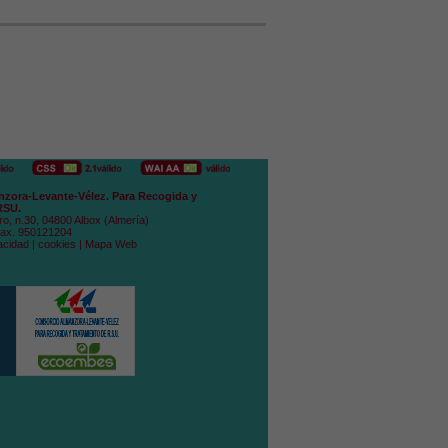
zora-Levante-Vélez. Para Recogida y
RSU.
ro, n.30, 04800 Albox (Almería)
Fax. 950121204
acidad
|
cookies
|
Mapa Web