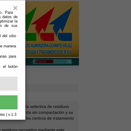
×
o. Para
s datos de
ptimizar la
ión de sus
 del sitio
 de manera
rias para
e el botón
te en la recogida selectiva de residuos
s de caja abierta sin compactación y su
es | v.1.3
 mismos hasta los centros de tratamiento
 residuos recogidos mediante este