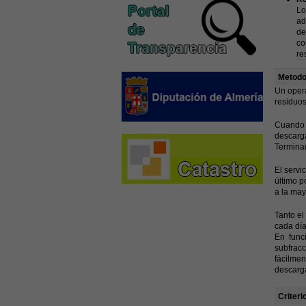
Lo
ad
de
co
re
Metodo
Un opera
residuos
Cuando l
descarga
Terminad
El servi
último p
a la may
Tanto el
cada día
En funci
subfracc
fácilmen
descarga
Criteri