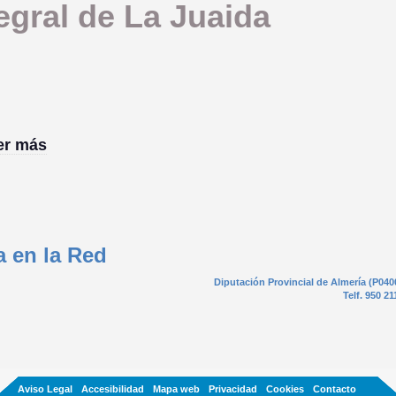
egral de La Juaida
ber más
a en la Red
Diputación Provincial de Almería (P040
Telf. 950 21
Aviso Legal
Accesibilidad
Mapa web
Privacidad
Cookies
Contacto