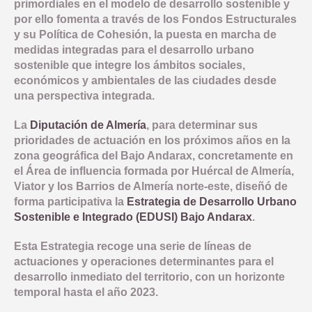
primordiales en el modelo de desarrollo sostenible y
COMUNICACIÓN
OBJETIVO TEMATICO 2
NORMATIVA
por ello fomenta a través de los Fondos Estructurales
INDICADORES PRODUCTIVIDAD
y su Política de Cohesión, la puesta en marcha de
LINEA 1: MODERNIZAR LA ADMINISTRACION ELECTRONICA Y 
INDICADORES DE COMUNICACION
OBJETIVO TEMATICO 4
DOCUMENTACIÓN
COMPROMISO ANTIFRAUDE
medidas integradas para el desarrollo urbano
INDICADORES RESULTADO
sostenible que integre los ámbitos sociales,
NOTICIAS
OBJETIVO TEMATICO 6
CONVOCATORIAS
económicos y ambientales de las ciudades desde
DECLARACIÓN INSTITUCIONAL ANTIFRAUDE
una perspectiva integrada.
BUENAS PRÁCTICAS
OBJETIVO TEMATICO 9
CÓDIGO DE CONDUCTA
La
Diputación de Almería
, para determinar sus
CONTACTO
OBJETIVO TEMATICO 99
prioridades de actuación en los próximos años en la
COMISIÓN AUTOEVALUACIÓN DEL RIESGO
LINEA 7: GESTION EDUSI
zona geográfica del Bajo Andarax, concretamente en
Aviso Legal
Accesibilidad
Mapa web
Privacidad
Cookies
Contacto
CANAL DE DENUNCIAS
el Área de influencia formada por Huércal de Almería,
LINEA 8: COMUNICACION EDUSI
Viator y los Barrios de Almería norte-este, diseñó de
forma participativa la
Estrategia de Desarrollo Urbano
Sostenible e Integrado (EDUSI) Bajo Andarax
.
Esta Estrategia recoge una serie de líneas de
actuaciones y operaciones determinantes para el
desarrollo inmediato del territorio, con un horizonte
temporal hasta el año 2023.