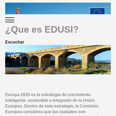
¿Que es EDUSI?
INICIO
Escuchar
PERIODO 2014-2020
PROGRAMACIÓN
GESTIÓN Y SEGUIMIENTO
Europa 2020 es la estrategia de crecimiento
PRESENTACION
inteligente, sostenible e integrado de la Unión
EVALUACIÓN
Europea. Dentro de esta estrategia, la Comisión
PLAN IMPLEMENTACIÓN
Europea considera que las ciudades son
OBJETIVOS