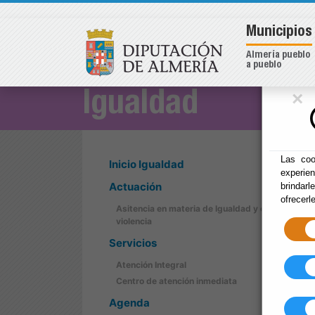
Municipios
Almería pueblo
a pueblo
×
Igualdad
Las coo
Inicio Igualdad
experie
Actuación
brindarl
ofrecerl
Asitencia en materia de Igualdad y contra la
violencia
Servicios
Atención Integral
Centro de atención inmediata
Agenda