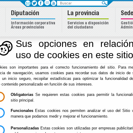
Buscar
Diputación
La provincia
Sede
Información corporativa
Servicios a disposición
Gestió
Áreas provinciales
del ciudadano
Admini
Sus opciones en relación
uso de cookies en este siti
Inicio
-
Igualdad
- Atención Integral
kies son importantes para el correcto funcionamiento del sitio. Para me
Atención Integral
ncia de navegación, usamos cookies para recordar sus datos de inicio de 
e un inicio seguro, recopilar estadísticas para optimizar la funcionalidad de
e contenido personalizado en función de sus intereses.
Obligatorias
Se requieren estas cookies para permitir la funcional
Este servicio tiene como objetivo principal la atención
sitio principal.
de la provincia de Almería. Es prestado por profesionales
valorar la demanda para informar, orientar y/o derivar el
Funcionales
Estas cookies nos permiten analizar el uso del Sitio 
aquellos recursos o Instituciones que puedan dar respues
manera que podamos medir y mejorar el funcionamiento.
En los casos de violencia contra la mujer, se requiere d
Personalizadas
Estas cookies son utilizadas por empresas publicitar