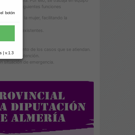
del problema. Por ello, se trabaja en equipo
Social las siguientes funciones
 el botón
 presente la mujer, facilitando la
s recursos existentes.
s.
o y seguimiento de los casos que se atiendan.
 | v.1.3
mentar la atención.
en situación de emergencia.