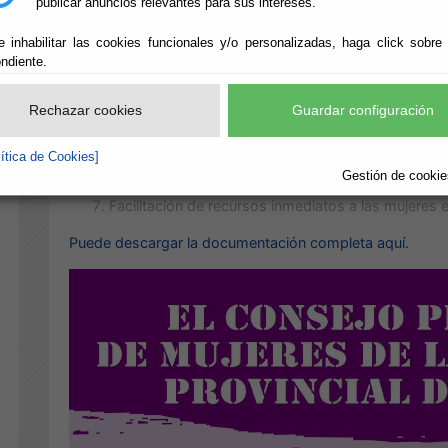
estudio profundizado que integra todas las dimensiones 
publicar anuncios relevantes para sus intereses.
multidisciplinar correspondiendo al Área de intervención 
e inhabilitar las cookies funcionales y/o personalizadas, haga click sobre
Atención directa y tratamiento de los problemas que
ndiente.
identificación de la situación de violencia.
Información, orientación y asesoramiento sobre lo
Rechazar cookies
Guardar configuración
Gestión de recursos y prestaciones sociales.
Apoyo y acompañamiento en la toma de decisione
lítica de Cookies]
Elaboración de Plan Individualizado de tratamient
Gestión de cookies
Derivación a aquellos servicios que puedan comple
Facilitación de recursos inmediatos a las mujeres 
Puede descargar la documentación completa aquí.