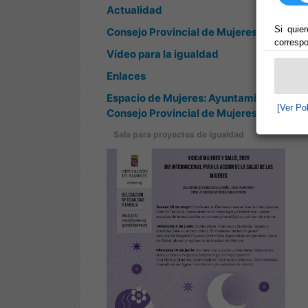
Actualidad
Si quier
Consejo Provincial de Mujeres
correspo
Vídeo para la igualdad
Enlaces
Espacio de Mujeres: Ayuntamientos y
[Ver Po
Consejo Provincial de Mujeres
Sala para proyectos de igualdad