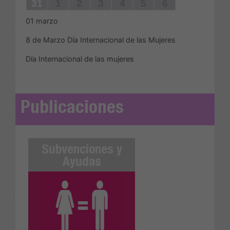
31
1
2
3
4
5
6
01
marzo
8 de Marzo Día Internacional de las Mujeres
Día Internacional de las mujeres
Publicaciones
s y
Subvenciones y
Acciones Positiv
Ayudas