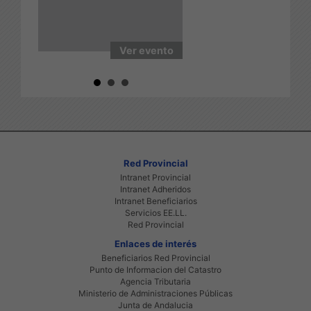
asesoramiento:
950211780/43/33
vento
Ver evento
Ver even
Red Provincial
Intranet Provincial
Intranet Adheridos
Intranet Beneficiarios
Servicios EE.LL.
Red Provincial
Enlaces de interés
Beneficiarios Red Provincial
Punto de Informacion del Catastro
Agencia Tributaria
Ministerio de Administraciones Públicas
Junta de Andalucia