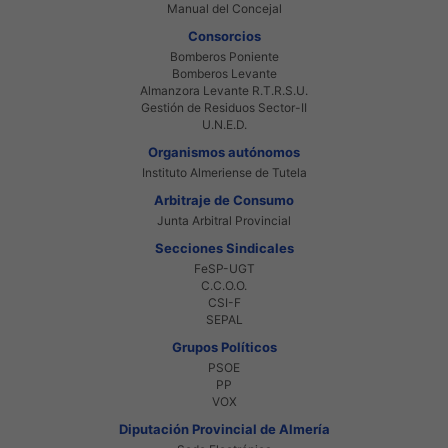
Manual del Concejal
Consorcios
Bomberos Poniente
Bomberos Levante
Almanzora Levante R.T.R.S.U.
Gestión de Residuos Sector-II
U.N.E.D.
Organismos autónomos
Instituto Almeriense de Tutela
Arbitraje de Consumo
Junta Arbitral Provincial
Secciones Sindicales
FeSP-UGT
C.C.O.O.
CSI-F
SEPAL
Grupos Políticos
PSOE
PP
VOX
Diputación Provincial de Almería