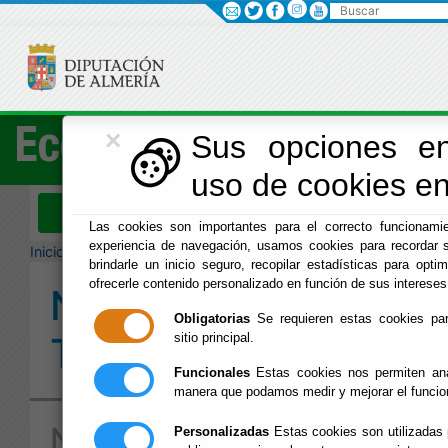
Buscar
×
Economía
Sus opciones en
uso de cookies en 
Menú Hacienda
Las cookies son importantes para el correcto funcionamie
experiencia de navegación, usamos cookies para recordar s
Inicio
-
Hacienda
- Normativa Tributaria
brindarle un inicio seguro, recopilar estadísticas para optim
ofrecerle contenido personalizado en función de sus intereses
Normativa
Obligatorias
Se requieren estas cookies para
Tributaria
sitio principal.
Funcionales
Estas cookies nos permiten anal
manera que podamos medir y mejorar el funcio
Normativa Tributaria
Personalizadas
Estas cookies son utilizadas 