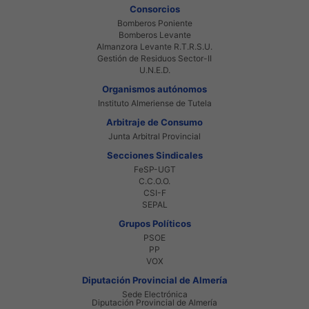
Consorcios
Bomberos Poniente
Bomberos Levante
Almanzora Levante R.T.R.S.U.
Gestión de Residuos Sector-II
U.N.E.D.
Organismos autónomos
Instituto Almeriense de Tutela
Arbitraje de Consumo
Junta Arbitral Provincial
Secciones Sindicales
FeSP-UGT
C.C.O.O.
CSI-F
SEPAL
Grupos Políticos
PSOE
PP
VOX
Diputación Provincial de Almería
Sede Electrónica
Diputación Provincial de Almería