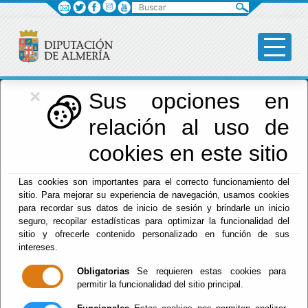
Buscar
×
Diputación
Sus opciones en
relación al uso de
Menú Diputación
cookies en este sitio
Inicio
-
Diputación
- Servicios Sociales
Las cookies son importantes para el correcto funcionamiento del
sitio. Para mejorar su experiencia de navegación, usamos cookies
Servicios Sociales
para recordar sus datos de inicio de sesión y brindarle un inicio
seguro, recopilar estadísticas para optimizar la funcionalidad del
sitio y ofrecerle contenido personalizado en función de sus
intereses.
Escuchar
Obligatorias
Se requieren estas cookies para
Área de Bienestar Social,
permitir la funcionalidad del sitio principal.
Igualdad y Familia