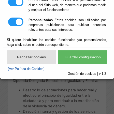
Funcionales
Estas cookies nos permiten analizar
el uso del Sitio web, de manera que podamos medir
Las competencias de esta Área, distribuidas
y mejorar el funcionamiento.
conforme a su estructura, son:
Personalizadas
Estas cookies son utilizadas por
a) Competencias directamente correspondiente
empresas publicitarias para publicar anuncios
al Diputado Delegado del Área de Bienestar Social:
relevantes para sus intereses.
Servicios Sociales Comunitarios.
Si quiere inhabilitar las cookies funcionales y/o personalizadas,
Servicios Sociales Especializados.
haga click sobre el botón correspondiente.
Residencia Asistida de Ancianos.
Servicio Provincial de
Rechazar cookies
Guardar configuración
Drogodependencias y Adicciones.
Instituto Almeriense de Tutela.
[Ver Política de Cookies]
Gestión de cookies | v.1.3
b) Competencias directamente correspondiente a la
Diputada Delegada Especial de Igualdad y Familia:
Desarrollo de actuaciones para hacer real y
efectivo el principio de Igualdad entre la
ciudadanía y para contribuir a la erradicación
de la violencia de género.
Dirección interna y gestión de los servicios