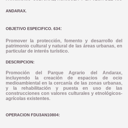
COMUNICACIÓN
OBJETIVO TEMATICO 2
NORMATIVA
ANDARAX.
INDICADORES PRODUCTIVIDAD
LINEA 1: MODERNIZAR LA ADMINISTRACION ELECTRONICA Y 
INDICADORES DE COMUNICACION
OBJETIVO TEMATICO 4
DOCUMENTACIÓN
COMPROMISO ANTIFRAUDE
INDICADORES RESULTADO
:
LINEA 2: INFRAESTRUCTURA Y FOMENTO DE LA MOVILIDAD 
OBJETIVO ESPECIFICO. 634
NOTICIAS
OBJETIVO TEMATICO 6
CONVOCATORIAS
DECLARACIÓN INSTITUCIONAL ANTIFRAUDE
LINEA 3: ACCIONES PARA MEJORAR LA EFICIENCIA ENERGE
LINEA 4: REHABILITACION Y PUESTA EN VALOR DEL PATRIM
BUENAS PRÁCTICAS
OBJETIVO TEMATICO 9
Promover la protección, fomento y desarrollo del
patrimonio cultural y natural de las áreas urbanas, en
CÓDIGO DE CONDUCTA
particular de interés turístico.
LINEA 5: REGENERACION DE AREAS DEGRADADAS, ZONAS 
CONTACTO
OBJETIVO TEMATICO 99
COMISIÓN AUTOEVALUACIÓN DEL RIESGO
DESCRIPCION:
LINEA 7: GESTION EDUSI
Aviso Legal
Accesibilidad
Mapa web
Privacidad
Cookies
Contacto
CANAL DE DENUNCIAS
Promoción del Parque Agrario del Andarax,
LINEA 8: COMUNICACION EDUSI
incluyendo la creación de espacios de ocio
medioambiental en la cercanía de las zonas urbanas,
y la rehabilitación y puesta en uso de las
construcciones con valores culturales y etnológicos-
agrícolas
existentes.
OPERACION FDU3AN10804: