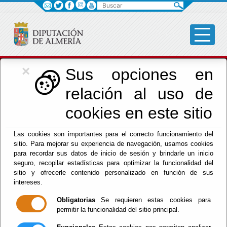
Buscar
×
Cultura, Cine e
Sus opciones en
relación al uso de
Identidad Almeriense
cookies en este sitio
Las cookies son importantes para el correcto funcionamiento del
Menú Cultura
sitio. Para mejorar su experiencia de navegación, usamos cookies
para recordar sus datos de inicio de sesión y brindarle un inicio
Inicio
-
Cultura y Cine
- Exposición Fotográfica
seguro, recopilar estadísticas para optimizar la funcionalidad del
Itinerante "Fical Guerrero. Edición XXII" 2025
sitio y ofrecerle contenido personalizado en función de sus
intereses.
Exposición
Obligatorias
Se requieren estas cookies para
permitir la funcionalidad del sitio principal.
Fotográfica