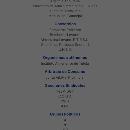
Agencia Tributaria
Ministerio de Administraciones Públicas
Junta de Andalucia
Manual del Concejal
Consorcios
Bomberos Poniente
Bomberos Levante
Almanzora Levante R.T.R.S.U.
Gestión de Residuos Sector-II
U.N.E.D.
Organismos autónomos
Instituto Almeriense de Tutela
Arbitraje de Consumo
Junta Arbitral Provincial
Secciones Sindicales
FeSP-UGT
C.C.O.O.
CSI-F
SEPAL
Grupos Políticos
PSOE
PP
VOX