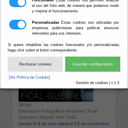
Funcionales
Estas cookies nos permiten analizar
Itinerante "Fical
el uso del Sitio web, de manera que podamos medir
y mejorar el funcionamiento.
Guerrero. Edición
Personalizadas
Estas cookies son utilizadas por
empresas publicitarias para publicar anuncios
XXII" 2025
relevantes para sus intereses.
Si quiere inhabilitar las cookies funcionales y/o personalizadas,
haga click sobre el botón correspondiente.
Escuchar
Rechazar cookies
Guardar configuración
[Ver Política de Cookies]
Gestión de cookies | v.1.3
26
Jun
Exposición Fotográfica Itinerante "Fical
Guerrero. Edición XXII" 2025
Desde el 8 de julio hasta el 23 de noviembre