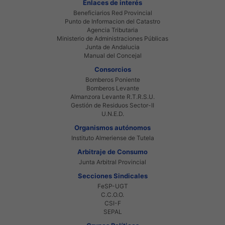
Enlaces de interés
Beneficiarios Red Provincial
Punto de Informacion del Catastro
Agencia Tributaria
Ministerio de Administraciones Públicas
Junta de Andalucia
Manual del Concejal
Consorcios
Bomberos Poniente
Bomberos Levante
Almanzora Levante R.T.R.S.U.
Gestión de Residuos Sector-II
U.N.E.D.
Organismos autónomos
Instituto Almeriense de Tutela
Arbitraje de Consumo
Junta Arbitral Provincial
Secciones Sindicales
FeSP-UGT
C.C.O.O.
CSI-F
SEPAL