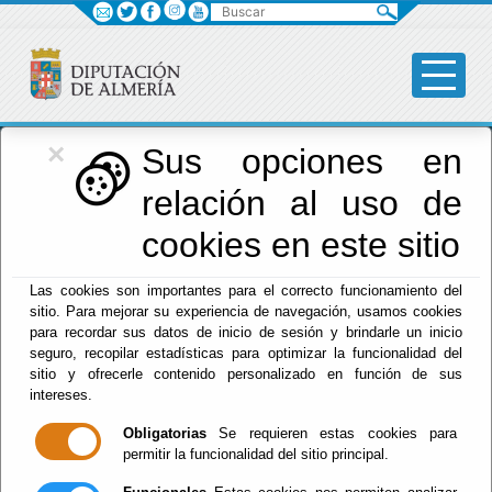
Buscar
×
Diputación
Sus opciones en
relación al uso de
Menú Diputación
cookies en este sitio
Inicio
-
Diputación
- Aviso Legal
Las cookies son importantes para el correcto funcionamiento del
sitio. Para mejorar su experiencia de navegación, usamos cookies
Aviso Legal
para recordar sus datos de inicio de sesión y brindarle un inicio
seguro, recopilar estadísticas para optimizar la funcionalidad del
sitio y ofrecerle contenido personalizado en función de sus
intereses.
La información suministrada a través de este sitio
Obligatorias
Se requieren estas cookies para
web se encuentra protegida por la legislación sobre
permitir la funcionalidad del sitio principal.
propiedad intelectual.